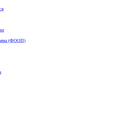
ся
ии
рамма (ФООП)
а