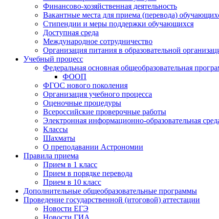
Финансово-хозяйственная деятельность
Вакантные места для приема (перевода) обучающих
Стипендии и меры поддержки обучающихся
Доступная среда
Международное сотрудничество
Организация питания в образовательной организац
Учебный процесс
Федеральная основная общеобразовательная прог
ФООП
ФГОС нового поколения
Организация учебного процесса
Оценочные процедуры
Всероссийские проверочные работы
Электронная информационно-образовательная сред
Классы
Шахматы
О преподавании Астрономии
Правила приема
Прием в 1 класс
Прием в порядке перевода
Прием в 10 класс
Дополнительные общеобразовательные программы
Проведение государственной (итоговой) аттестации
Новости ЕГЭ
Новости ГИА